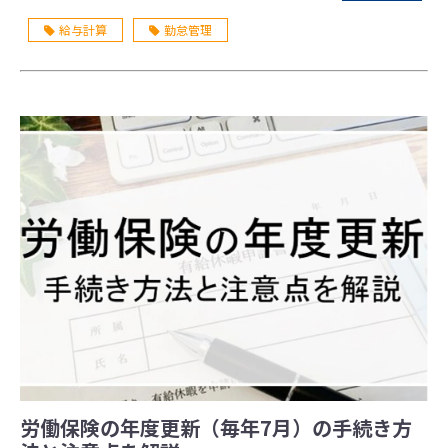
備されつつありますが、 この記事では、36協定の概要や
給与計算
勤怠管理
上限時間、締結方法などの基本をわかりやすく解説しま
す。
労働保険の年度更新（毎年7月）の手続き方