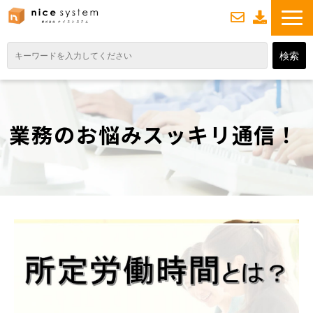
お
資
問い合わせ
料ダウンロード
TOP
サービス紹介
業務のお悩みスッキリ通信！
業務DXソリューション
業務から探す
導入事例
業務のお悩みスッキリ通信
よくあるご質問