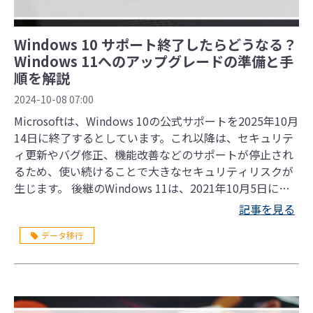
Windows 10 サポート終了したらどうなる？
Windows 11へのアップグレードの準備と手
順を解説
2024-10-08 07:00
Microsoftは、Windows 10の公式サポートを2025年10月
14日に終了するとしています。これ以降は、セキュリテ
ィ更新やバグ修正、機能改善などのサポートが停止され
るため、使い続けることで大きなセキュリティリスクが
生じます。 後継のWindows 11は、2021年10月5日にリ
リースされましたが、いまだにWindows 10を使ってい
記事を見る
る企業も少なくありません。 本記事では、Windows 10
データ移行
を使い続けるリスクや、Windows 11への移行につい
て、わかりやすく解説していきます。