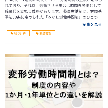
れており、それ以上労働させる場合は時間外労働として
残業代を支払う義務があります。 裁量労働制は、労働基
準法38条に定められた「みなし労働時間制」のひとつ
で、社員が働いた時間ではなく働いた成果によって賃金
記事を見る
を支払う制度のことです。この記事では、裁量労働制の
給与計算
勤怠管理
概要やメリット・デメリット、導入する際の注意点など
をわかりやすく解説します。