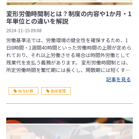
変形労働時間制とは？制度の内容や1か月・1
年単位との違いを解説
2024-11-15 09:08
労働基準法では、労働環境の健全性を確保するため、1
日8時間・1週間40時間といった労働時間の上限が定めら
れており、それ以上労働させる場合は時間外労働として
残業代を支払う義務があります。 変形労働時間制とは、
所定労働時間を繁忙期には長くし、閑散期には短くする
ことで、全体として法定労働時間を超えないように調整
記事を見る
する制度です。この記事では、制度の内容や1か月・1年
給与計算
勤怠管理
単位との違いをわかりやすく解説します。