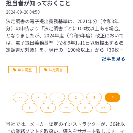
担当者が知っておくこと
2024-09-20 04:50
法定調書の電子提出義務基準は、2021年分（令和3年
分）の申告より「法定調書ごとに100枚以上ある場合」
となりましたが、2024年度（令和6年度）改正において
は、電子提出義務基準（令和9年1月1日以後提出する法
定調書が対象）を、現行の「100枚以上」から「30枚以
上」へ引き下げる方向とのことです。 「法定調書」と聞
記事を見る
いてすぐに思い浮かぶのは支払調書ですが、給与所得や
年末調整
法定調書
退職所得の源泉徴収票といったものも含まれます。本記
事では、法定調書の電子申告義務の概要や必要な準備に
ついて解説します。
<<
<
…
2
3
4
5
6
…
>
>>
当社では、メーカー認定のインストラクターが、30社以
上の業務ソフトを取扱い、導入をサポート致します。マ