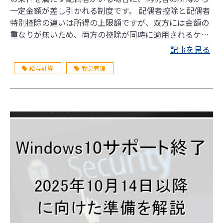
一定金額が差し引かれる制度です。 配偶者控除と配偶者
特別控除の違いは所得の上限額ですが、双方には金額の
重なりが無いため、両方の控除が同時に適用されるケー
スはありません。 この記事では、両制度の概要とその違
記事を見る
い、よく聞かれる年収の壁「103万・150万・201万の
給与計算
勤怠管理
壁」などをわかりやすく解説します。